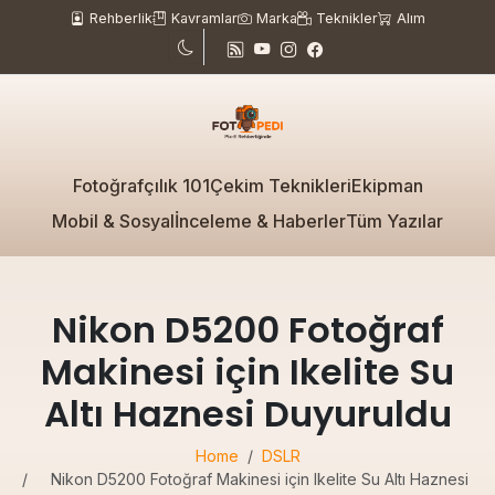
Rehberlik
Kavramlar
Marka
Teknikler
Alım
Fotoğrafçılık 101
Çekim Teknikleri
Ekipman
Mobil & Sosyal
İnceleme & Haberler
Tüm Yazılar
Nikon D5200 Fotoğraf
Makinesi için Ikelite Su
Altı Haznesi Duyuruldu
Home
DSLR
Nikon D5200 Fotoğraf Makinesi için Ikelite Su Altı Haznesi