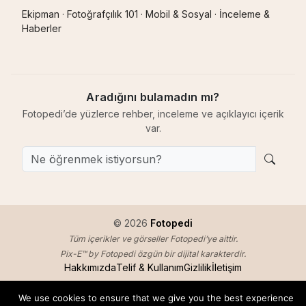
Ekipman
·
Fotoğrafçılık 101
·
Mobil & Sosyal
·
İnceleme &
Haberler
Aradığını bulamadın mı?
Fotopedi’de yüzlerce rehber, inceleme ve açıklayıcı içerik
var.
© 2026
Fotopedi
Tüm içerikler ve görseller Fotopedi’ye aittir.
Pix-E™ by Fotopedi özgün bir dijital karakterdir.
Hakkımızda
Telif & Kullanım
Gizlilik
İletişim
We use cookies to ensure that we give you the best experience