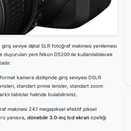
 giriş seviye dijital SLR fotoğraf makinesi yenilemesi
 duyurulan yeni Nikon D5200 ile kullanılabilecek
adır.
ormat kamera dizilişinde giriş seviyesi DSLR
ensleri, standart prime lensler, standart zoom
rklı tablolar halinde bulabilirsiniz.
oğraf makinesi 24.1 megapiksel efektif piksel
ü yanısıra,
dönebilir 3.0-inç lcd ekran
özelliği