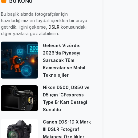
BU KONU
Bu başlık altında fotoğrafçılar için
hazırladığımız en faydalı içerikleri bir araya
getirdik. İlgini çekerse,
DSLR
konusundaki
diğer yazılara göz atabilirsin.
Gelecek Vizörde:
2026’da Piyasayı
Sarsacak Tüm
Kameralar ve Mobil
Teknolojiler
Nikon D500, D850 ve
D5 için ‘CFexpress
Type B’ Kart Desteği
Sunuldu
Canon EOS-1D X Mark
III DSLR Fotoğraf
Makinesi Özellikleri,