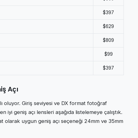
$397
$629
$809
$99
$397
iş Açı
ı oluyor. Giriş seviyesi ve DX format fotoğraf
 iyi geniş açı lensleri aşağıda listelemeye çalıştık.
fiyat olarak uygun geniş açı seçeneği 24mm ve 35mm