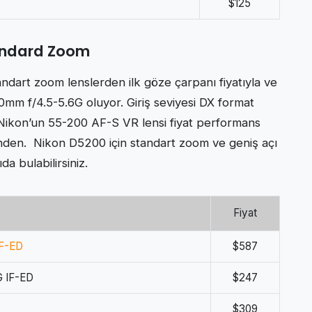
$125
tandard Zoom
andart zoom lenslerden ilk göze çarpanı fiyatıyla ve
m f/4.5-5.6G oluyor. Giriş seviyesi DX format
Nikon’un 55-200 AF-S VR lensi fiyat performans
rinden. Nikon D5200 için standart zoom ve geniş açı
da bulabilirsiniz.
Fiyat
IF-ED
$587
 IF-ED
$247
$309