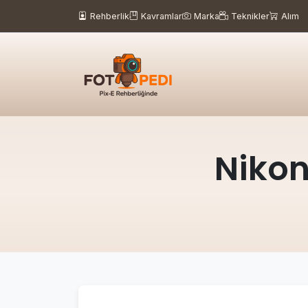
Rehberlik
Kavramlar
Marka
Teknikler
Alım
Nikon