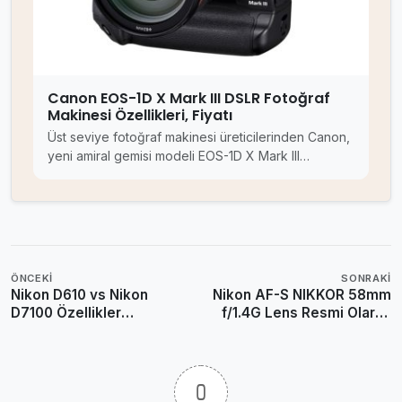
Canon EOS-1D X Mark III DSLR Fotoğraf
Makinesi Özellikleri, Fiyatı
Üst seviye fotoğraf makinesi üreticilerinden Canon,
yeni amiral gemisi modeli EOS-1D X Mark III…
ÖNCEKI
SONRAKI
Nikon D610 vs Nikon
Nikon AF-S NIKKOR 58mm
D7100 Özellikler
f/1.4G Lens Resmi Olarak
Karşılaştırması
Duyuruldu
0