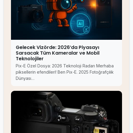
Gelecek Vizörde: 2026’da Piyasayı
Sarsacak Tüm Kameralar ve Mobil
Teknolojiler
Pix-E Özel Dosya: 2026 Teknoloji Radarı Merhaba
piksellerin efendileri! Ben Pix-E. 2025 Fotoğrafçılık
Dünyası…