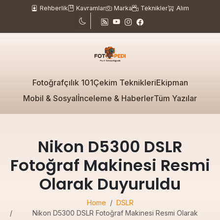
Rehberlik
Kavramlar
Marka
Teknikler
Alım
Fotoğrafçılık 101
Çekim Teknikleri
Ekipman
Mobil & Sosyal
İnceleme & Haberler
Tüm Yazılar
Nikon D5300 DSLR
Fotoğraf Makinesi Resmi
Olarak Duyuruldu
Home
DSLR
Nikon D5300 DSLR Fotoğraf Makinesi Resmi Olarak