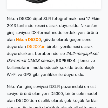
Nikon D5300 dijital SLR fotoğraf makinesi 17 Ekim
2013 tarihinde resmi olarak duyuruldu. Nikon’un
giriş seviyesi DX-format modellerdeki yeni ürünü
olan
Nikon D5300
, gövde olarak geçen sene
duyurulan
D5200’ün
birebir yenilemesi olarak
duyurulurken, beraberinde ise
24.2-megapiksel
DX-format CMOS sensor
,
EXPEED 4
işlemci ve
kullanıcılarını mutlu edecek şekilde bütünleşik
Wi-Fi ve GPS gibi yenilikler ile duyuruldu.
Nikon’un giriş seviyesi DSLR pazarındaki en üst
seviye ürünü olan yeni D5300, bir önceki model
olan D5200′den özellik olarak çok küçük farklar
içeriyor. En önemli değişiklik olarak elbette yeni