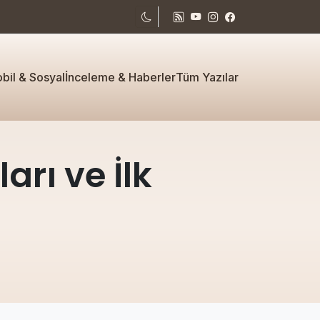
bil & Sosyal
İnceleme & Haberler
Tüm Yazılar
rı ve İlk