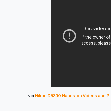
via
Nikon D5300 Hands-on Videos and P