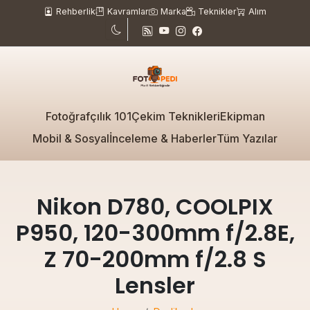
Rehberlik
Kavramlar
Marka
Teknikler
Alım
Fotoğrafçılık 101
Çekim Teknikleri
Ekipman
Mobil & Sosyal
İnceleme & Haberler
Tüm Yazılar
Nikon D780, COOLPIX
P950, 120-300mm f/2.8E,
Z 70-200mm f/2.8 S
Lensler