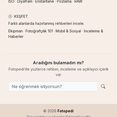
ISO
·
Diyafram
·
Enstantane
·
Pozlama
·
RAW
KEŞFET
Farklı alanlarda hazırlanmış rehberleri incele.
Ekipman
·
Fotoğrafçılık 101
·
Mobil & Sosyal
·
İnceleme &
Haberler
Aradığını bulamadın mı?
Fotopedi’de yüzlerce rehber, inceleme ve açıklayıcı içerik
var.
© 2026
Fotopedi
Tüm içerikler ve görseller Fotopedi’ye aittir.