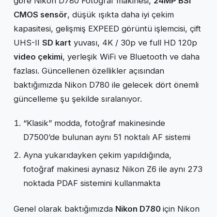
göre Nikon D780 Fotoğraf makinesi,
24MP BSI
CMOS sensör
, düşük ışıkta daha iyi çekim
kapasitesi, gelişmiş EXPEED görüntü işlemcisi, çift
UHS-II
SD kart
yuvası, 4K / 30p ve full HD 120p
video çekimi
, yerleşik WiFi ve Bluetooth ve daha
fazlası. Güncellenen özellikler açısından
baktığımızda Nikon D780 ile gelecek dört önemli
güncelleme şu şekilde sıralanıyor.
“Klasik” modda, fotoğraf makinesinde
D7500’de bulunan aynı 51 noktalı AF sistemi
Ayna yukarıdayken çekim yapıldığında,
fotoğraf makinesi aynasız Nikon Z6 ile aynı 273
noktada PDAF sistemini kullanmakta
Genel olarak baktığımızda
Nikon D780
için Nikon