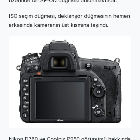
üzerinde bir AF-ON düğmesi bulunmaktadır.
ISO seçim düğmesi, deklanşör düğmesinin hemen
arkasında kameranın üst kısmına taşındı.
Nikon D780 ve Coolpix P950 görünümü hakkında