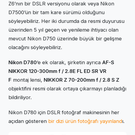
Z6’nın bir DSLR versiyonu olarak veya Nikon
D7500’ün bir tam kare sürümü olduğunu
söyleyebiliriz. Her iki durumda da resmi duyurusu
üzerinden 5 yıl geçen ve yenileme ihtiyacı olan
mevcut Nikon D750 üzerinde büyük bir gelişme
olacağını söyleyebiliriz.
Nikon D780
‘e ek olarak, şirketin ayrıca
AF-S
NIKKOR 120-300mm f / 2.8E FL ED SR VR
F
montaj lensi,
NIKKOR Z 70-200mm f / 2.8 S Z
objektifini resmi olarak ortaya çıkarmayı planladığı
bildiriliyor.
Nikon D780 için DSLR fotoğraf makinesinin her
açıdan gösteren
bir dizi ürün fotoğrafı yayınland
ı.