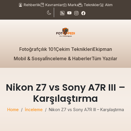
Rehberlik
Kavramlar
Marka
Teknikler
Alım
Fotoğrafçılık 101
Çekim Teknikleri
Ekipman
Mobil & Sosyal
İnceleme & Haberler
Tüm Yazılar
Nikon Z7 vs Sony A7R III –
Karşılaştırma
Home
İnceleme
Nikon Z7 vs Sony A7R III – Karşılaştırma