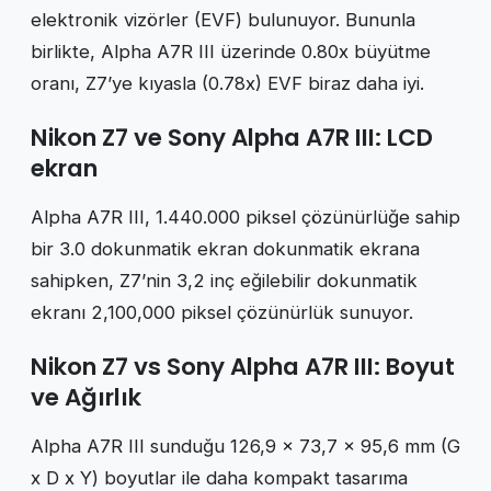
elektronik vizörler (EVF) bulunuyor. Bununla
birlikte, Alpha A7R III üzerinde 0.80x büyütme
oranı, Z7’ye kıyasla (0.78x) EVF biraz daha iyi.
Nikon Z7 ve Sony Alpha A7R III: LCD
ekran
Alpha A7R III, 1.440.000 piksel çözünürlüğe sahip
bir 3.0 dokunmatik ekran dokunmatik ekrana
sahipken, Z7’nin 3,2 inç eğilebilir dokunmatik
ekranı 2,100,000 piksel çözünürlük sunuyor.
Nikon Z7 vs Sony Alpha A7R III: Boyut
ve Ağırlık
Alpha A7R III sunduğu 126,9 x 73,7 x 95,6 mm (G
x D x Y) boyutlar ile daha kompakt tasarıma