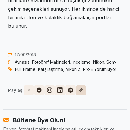
hızlı kare hızlarında daha düşük çözünürlüklü
çekim seçenekleri sunuyor. Her ikisinde de harici
bir mikrofon ve kulaklık bağlamak için portlar
bulunur.
17/09/2018
Aynasız
,
Fotoğraf Makineleri
,
İnceleme
,
Nikon
,
Sony
Full Frame
,
Karşılaştırma
,
Nikon Z
,
Pix‑E Yorumluyor
Paylaş:
Bültene Üye Olun!
En yeni fotoğraf makinesi incelemeleri, çekim teknikleri ve