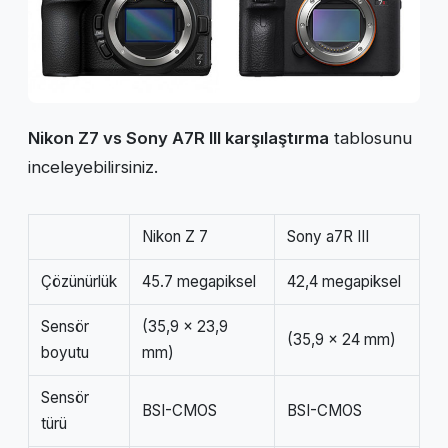
Nikon Z7 vs Sony A7R III karşılaştırma
tablosunu
inceleyebilirsiniz.
Nikon Z 7
Sony a7R III
Çözünürlük
45.7 megapiksel
42,4 megapiksel
Sensör
(35,9 x 23,9
(35,9 x 24 mm)
boyutu
mm)
Sensör
BSI-CMOS
BSI-CMOS
türü