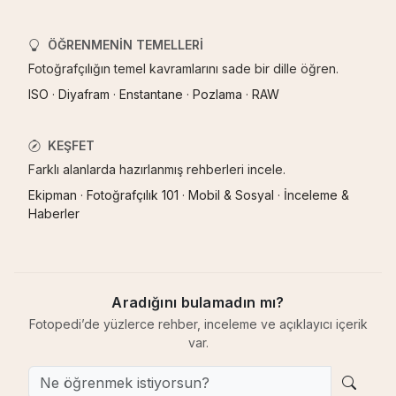
ÖĞRENMENIN TEMELLERI
Fotoğrafçılığın temel kavramlarını sade bir dille öğren.
ISO
·
Diyafram
·
Enstantane
·
Pozlama
·
RAW
KEŞFET
Farklı alanlarda hazırlanmış rehberleri incele.
Ekipman
·
Fotoğrafçılık 101
·
Mobil & Sosyal
·
İnceleme &
Haberler
Aradığını bulamadın mı?
Fotopedi’de yüzlerce rehber, inceleme ve açıklayıcı içerik
var.