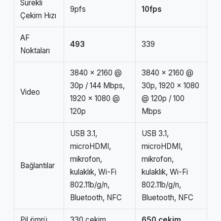
Sürekli
9pfs
10fps
Çekim Hızı
AF
493
339
Noktaları
3840 x 2160 @
3840 x 2160 @
30p / 144 Mbps,
30p, 1920 x 1080
Video
1920 x 1080 @
@ 120p / 100
120p
Mbps
USB 3.1,
USB 3.1,
microHDMI,
microHDMI,
mikrofon,
mikrofon,
Bağlantılar
kulaklık, Wi-Fi
kulaklık, Wi-Fi
802.11b/g/n,
802.11b/g/n,
Bluetooth, NFC
Bluetooth, NFC
Pil ömrü
330 çekim
650 çekim