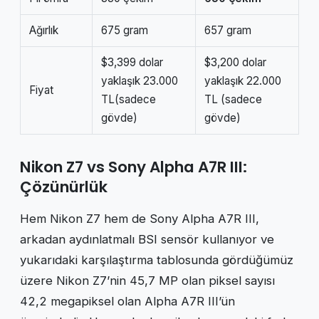
Ağırlık
675 gram
657 gram
$3,399 dolar
$3,200 dolar
yaklaşık 23.000
yaklaşık 22.000
Fiyat
TL(sadece
TL (sadece
gövde)
gövde)
Nikon Z7 vs Sony Alpha A7R III:
Çözünürlük
Hem Nikon Z7 hem de Sony Alpha A7R III,
arkadan aydınlatmalı BSI sensör kullanıyor ve
yukarıdaki karşılaştırma tablosunda gördüğümüz
üzere Nikon Z7’nin 45,7 MP olan piksel sayısı
42,2 megapiksel olan Alpha A7R III’ün