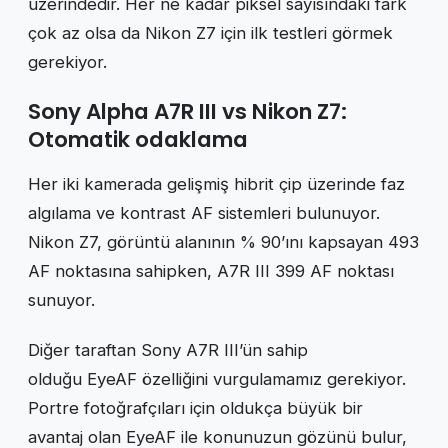
üzerindedir. Her ne kadar piksel sayısındaki fark
çok az olsa da Nikon Z7 için ilk testleri görmek
gerekiyor.
Sony Alpha A7R III vs Nikon Z7:
Otomatik odaklama
Her iki kamerada gelişmiş hibrit çip üzerinde faz
algılama ve kontrast AF sistemleri bulunuyor.
Nikon Z7, görüntü alanının % 90’ını kapsayan 493
AF noktasına sahipken, A7R III 399 AF noktası
sunuyor.
Diğer taraftan Sony A7R III’ün sahip
olduğu EyeAF özelliğini vurgulamamız gerekiyor.
Portre fotoğrafçıları için oldukça büyük bir
avantaj olan EyeAF ile konunuzun gözünü bulur,