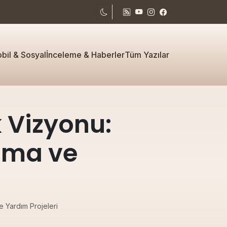
bil & Sosyal
İnceleme & Haberler
Tüm Yazılar
 Vizyonu:
şma ve
 Yardım Projeleri