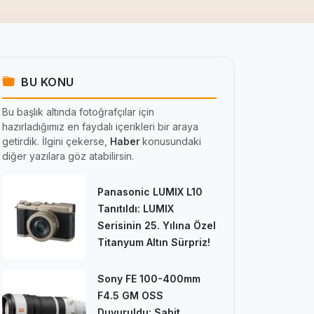
BU KONU
Bu başlık altında fotoğrafçılar için
hazırladığımız en faydalı içerikleri bir araya
getirdik. İlgini çekerse,
Haber
konusundaki
diğer yazılara göz atabilirsin.
Panasonic LUMIX L10
Tanıtıldı: LUMIX
Serisinin 25. Yılına Özel
Titanyum Altın Sürpriz!
Sony FE 100-400mm
F4.5 GM OSS
Duyuruldu: Sabit