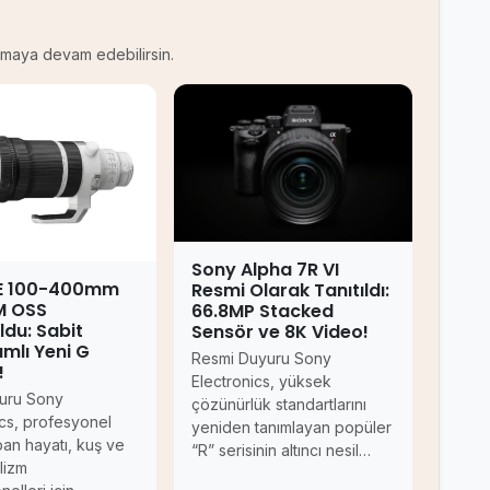
kumaya devam edebilirsin.
Sony Alpha 7R VI
FE 100-400mm
Resmi Olarak Tanıtıldı:
M OSS
66.8MP Stacked
ldu: Sabit
Sensör ve 8K Video!
mlı Yeni G
Resmi Duyuru Sony
!
Electronics, yüksek
uru Sony
çözünürlük standartlarını
ics, profesyonel
yeniden tanımlayan popüler
ban hayatı, kuş ve
“R” serisinin altıncı nesil…
lizm