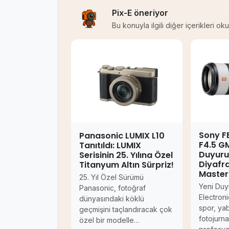
Pix-E öneriyor
Bu konuyla ilgili diğer içerikleri o
Sony 
Panasonic LUMIX L10
F4.5 G
Tanıtıldı: LUMIX
Duyuru
Serisinin 25. Yılına Özel
Diyafra
Titanyum Altın Sürpriz!
Master
25. Yıl Özel Sürümü
Yeni Duy
Panasonic, fotoğraf
Electron
dünyasındaki köklü
spor, ya
geçmişini taçlandıracak çok
fotojurna
özel bir modelle…