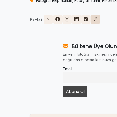
Fotoğraf Ekipmanları
,
Fotoğraf Tarihi
,
Nikon D
Paylaş:
Bültene Üye Olun
En yeni fotoğraf makinesi incele
doğrudan e‑posta kutunuza gel
Email