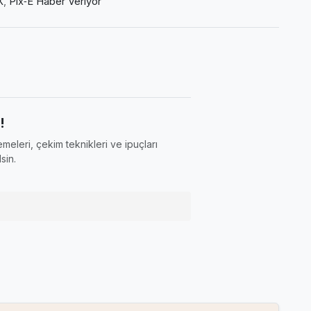
X
,
Pix‑E Haber Veriyor
!
meleri, çekim teknikleri ve ipuçları
sin.