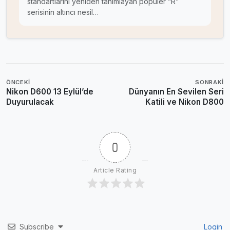
standartlarını yeniden tanımlayan popüler “R”
serisinin altıncı nesil…
ÖNCEKI
SONRAKI
Nikon D600 13 Eylül’de
Dünyanın En Sevilen Seri
Duyurulacak
Katili ve Nikon D800
0
Article Rating
Subscribe
Login