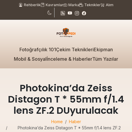
Rehberlik
Kavramlar
Marka
Teknikler
Alım
Fotoğrafçılık 101
Çekim Teknikleri
Ekipman
Mobil & Sosyal
İnceleme & Haberler
Tüm Yazılar
Photokina’da Zeiss
Distagon T * 55mm f/1.4
lens ZF.2 DUyurulacak
Home
Haber
Photokina’da Zeiss Distagon T * 55mm f/1.4 lens ZF.2