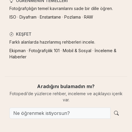
ÖĞRENMENIN TEMELLERI
Fotoğrafçılığın temel kavramlarını sade bir dille öğren.
ISO
·
Diyafram
·
Enstantane
·
Pozlama
·
RAW
KEŞFET
Farklı alanlarda hazırlanmış rehberleri incele.
Ekipman
·
Fotoğrafçılık 101
·
Mobil & Sosyal
·
İnceleme &
Haberler
Aradığını bulamadın mı?
Fotopedi’de yüzlerce rehber, inceleme ve açıklayıcı içerik
var.