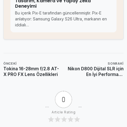
Tasarım, Kamera ve Yapay Zekâ
Deneyimi
Bu içerik Pix‑E tarafından güncellenmiştir. Pix‑E
anlatıyor: Samsung Galaxy S26 Ultra, markanın en
iddialı…
ÖNCEKI
SONRAKI
Tokina 16-28mm f/2.8 AT-
Nikon D800 Dijital SLR için
X PRO FX Lens Özellikleri
En İyi Performans
Gösteren 24mm Lensler
0
Article Rating