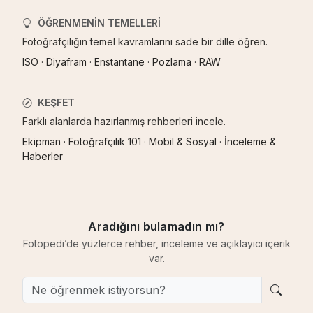
ÖĞRENMENIN TEMELLERI
Fotoğrafçılığın temel kavramlarını sade bir dille öğren.
ISO
·
Diyafram
·
Enstantane
·
Pozlama
·
RAW
KEŞFET
Farklı alanlarda hazırlanmış rehberleri incele.
Ekipman
·
Fotoğrafçılık 101
·
Mobil & Sosyal
·
İnceleme &
Haberler
Aradığını bulamadın mı?
Fotopedi’de yüzlerce rehber, inceleme ve açıklayıcı içerik
var.