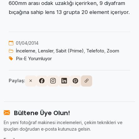
600mm arası odak uzaklığı içerirken, 9 diyafram
bıçağına sahip lens 13 grupta 20 element içeriyor.
01/04/2014
İnceleme
,
Lensler
,
Sabit (Prime)
,
Telefoto
,
Zoom
Pix‑E Yorumluyor
Paylaş:
Bültene Üye Olun!
En yeni fotoğraf makinesi incelemeleri, çekim teknikleri ve
ipuçları doğrudan e‑posta kutunuza gelsin.