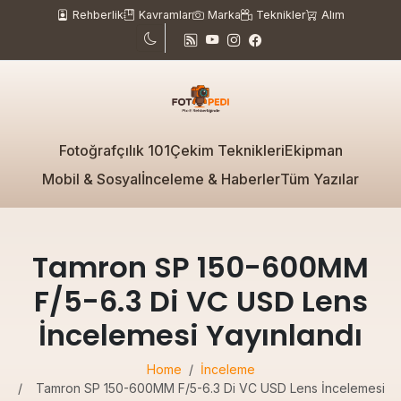
Rehberlik
Kavramlar
Marka
Teknikler
Alım
Fotoğrafçılık 101
Çekim Teknikleri
Ekipman
Mobil & Sosyal
İnceleme & Haberler
Tüm Yazılar
Tamron SP 150-600MM
F/5-6.3 Di VC USD Lens
İncelemesi Yayınlandı
Home
İnceleme
Tamron SP 150-600MM F/5-6.3 Di VC USD Lens İncelemesi