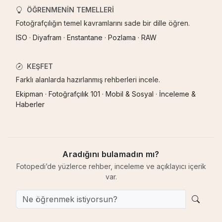
ÖĞRENMENIN TEMELLERI
Fotoğrafçılığın temel kavramlarını sade bir dille öğren.
ISO
·
Diyafram
·
Enstantane
·
Pozlama
·
RAW
KEŞFET
Farklı alanlarda hazırlanmış rehberleri incele.
Ekipman
·
Fotoğrafçılık 101
·
Mobil & Sosyal
·
İnceleme &
Haberler
Aradığını bulamadın mı?
Fotopedi’de yüzlerce rehber, inceleme ve açıklayıcı içerik
var.