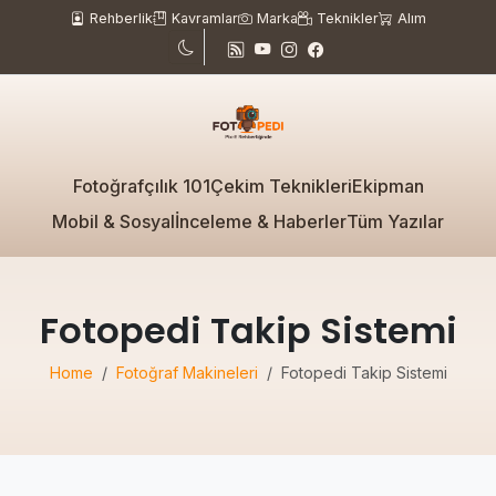
Rehberlik
Kavramlar
Marka
Teknikler
Alım
Fotoğrafçılık 101
Çekim Teknikleri
Ekipman
Mobil & Sosyal
İnceleme & Haberler
Tüm Yazılar
Fotopedi Takip Sistemi
Home
Fotoğraf Makineleri
Fotopedi Takip Sistemi