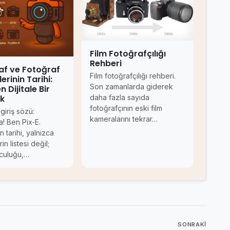
Film Fotoğrafçılığı
Rehberi
af ve Fotoğraf
Film fotoğrafçılığı rehberi.
erinin Tarihi:
Son zamanlarda giderek
n Dijitale Bir
uk
daha fazla sayıda
fotoğrafçının eski film
 giriş sözü:
kameralarını tekrar…
! Ben Pix‑E.
n tarihi, yalnızca
in listesi değil;
lculuğu,…
SONRAKI