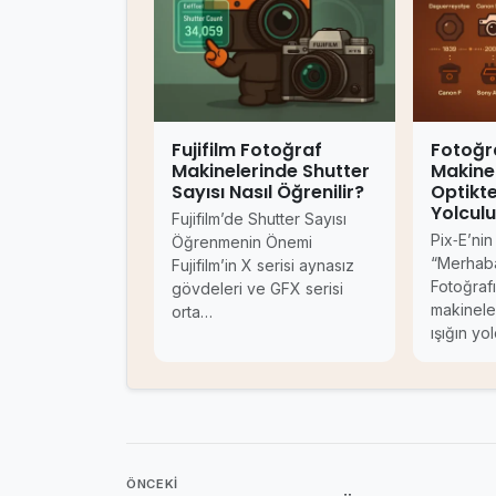
Fujifilm Fotoğraf
Fotoğr
Makinelerinde Shutter
Makinel
Sayısı Nasıl Öğrenilir?
Optikte
Yolcul
Fujifilm’de Shutter Sayısı
Pix‑E’nin
Öğrenmenin Önemi
“Merhaba
Fujifilm’in X serisi aynasız
Fotoğrafı
gövdeleri ve GFX serisi
makineler
orta…
ışığın yo
ÖNCEKI