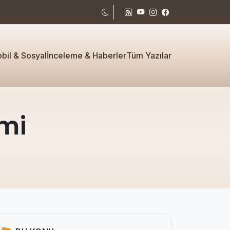
bil & Sosyal
İnceleme & Haberler
Tüm Yazılar
emi