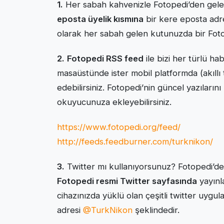
1.
Her sabah kahvenizle Fotopedi’den gelen
eposta üyelik kısmına
bir kere eposta adre
olarak her sabah gelen kutunuzda bir Fotop
2.
Fotopedi RSS feed
ile bizi her türlü h
masaüstünde ister mobil platformda (akıllı 
edebilirsiniz. Fotopedi’nin güncel yazılarını
okuyucunuza ekleyebilirsiniz.
https://www.fotopedi.org/feed/
http://feeds.feedburner.com/turknikon/
3.
Twitter mı kullanıyorsunuz? Fotopedi’de y
Fotopedi resmi Twitter sayfasında
yayınl
cihazınızda yüklü olan çeşitli twitter uygul
adresi
@TurkNikon
şeklindedir.