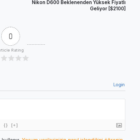
Nikon D600 Beklenenden Yüksek Fiyatlı
Geliyor [$2100]
0
rticle Rating
Login
{}
[+]