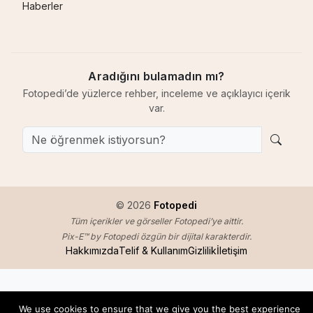
Haberler
Aradığını bulamadın mı?
Fotopedi’de yüzlerce rehber, inceleme ve açıklayıcı içerik
var.
© 2026
Fotopedi
Tüm içerikler ve görseller Fotopedi’ye aittir.
Pix-E™ by Fotopedi özgün bir dijital karakterdir.
Hakkımızda
Telif & Kullanım
Gizlilik
İletişim
We use cookies to ensure that we give you the best experience