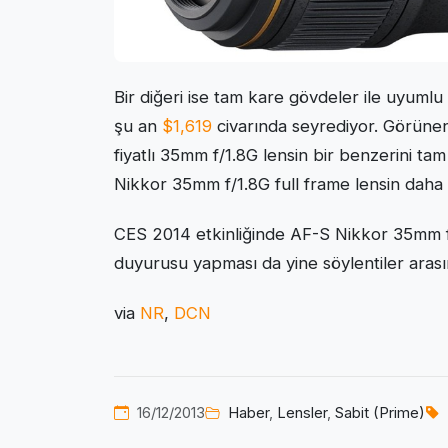
Bir diğeri ise tam kare gövdeler ile uyumlu
şu an
$1,619
civarında seyrediyor. Görüne
fiyatlı 35mm f/1.8G lensin bir benzerini tam
Nikkor 35mm f/1.8G full frame lensin daha h
CES 2014 etkinliğinde AF-S Nikkor 35mm f/
duyurusu yapması da yine söylentiler arası
via
NR
,
DCN
16/12/2013
Haber
,
Lensler
,
Sabit (Prime)