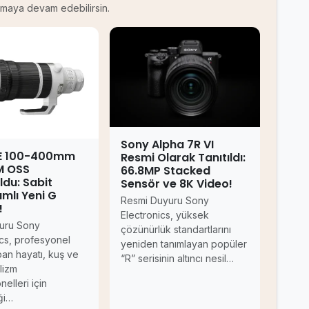
kumaya devam edebilirsin.
Sony Alpha 7R VI
FE 100-400mm
Resmi Olarak Tanıtıldı:
M OSS
66.8MP Stacked
ldu: Sabit
Sensör ve 8K Video!
mlı Yeni G
Resmi Duyuru Sony
!
Electronics, yüksek
uru Sony
çözünürlük standartlarını
ics, profesyonel
yeniden tanımlayan popüler
ban hayatı, kuş ve
“R” serisinin altıncı nesil…
lizm
elleri için
iği…