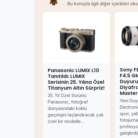
Bu konuyla ilgili diğer içerikleri o
Sony 
Panasonic LUMIX L10
F4.5 G
Tanıtıldı: LUMIX
Duyuru
Serisinin 25. Yılına Özel
Diyafra
Titanyum Altın Sürpriz!
Master
25. Yıl Özel Sürümü
Yeni Duy
Panasonic, fotoğraf
Electron
dünyasındaki köklü
spor, ya
geçmişini taçlandıracak çok
fotojurna
özel bir modelle…
profesyon
geliştird