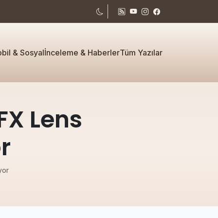
bil & Sosyal
İnceleme & Haberler
Tüm Yazılar
FX Lens
r
yor