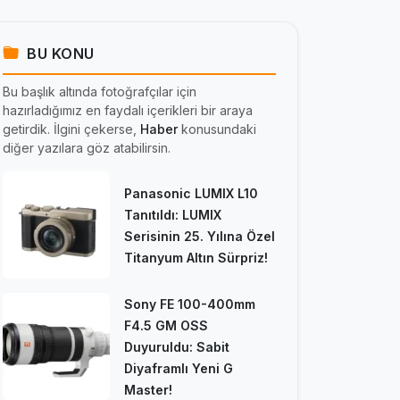
BU KONU
Bu başlık altında fotoğrafçılar için
hazırladığımız en faydalı içerikleri bir araya
getirdik. İlgini çekerse,
Haber
konusundaki
diğer yazılara göz atabilirsin.
Panasonic LUMIX L10
Tanıtıldı: LUMIX
Serisinin 25. Yılına Özel
Titanyum Altın Sürpriz!
Sony FE 100-400mm
F4.5 GM OSS
Duyuruldu: Sabit
Diyaframlı Yeni G
Master!