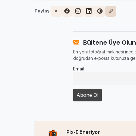
Paylaş:
Bültene Üye Olun
En yeni fotoğraf makinesi incele
doğrudan e‑posta kutunuza gel
Email
Pix-E öneriyor