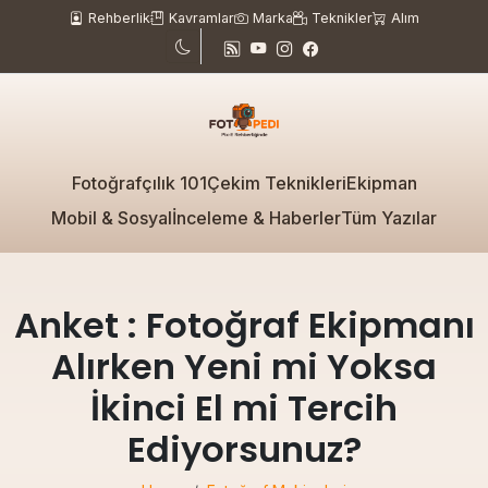
Rehberlik
Kavramlar
Marka
Teknikler
Alım
Fotoğrafçılık 101
Çekim Teknikleri
Ekipman
Mobil & Sosyal
İnceleme & Haberler
Tüm Yazılar
Anket : Fotoğraf Ekipmanı
Alırken Yeni mi Yoksa
İkinci El mi Tercih
Ediyorsunuz?