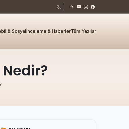
bil & Sosyal
İnceleme & Haberler
Tüm Yazılar
 Nedir?
?