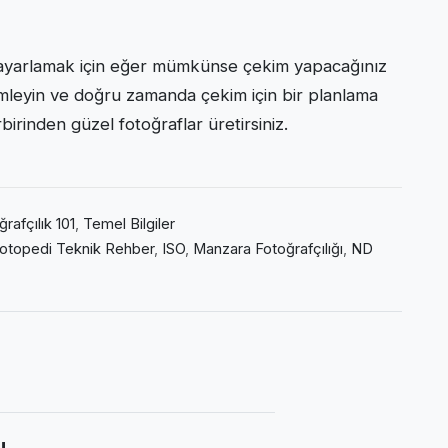
nı ayarlamak için eğer mümkünse çekim yapacağınız
emleyin ve doğru zamanda çekim için bir planlama
irinden güzel fotoğraflar üretirsiniz.
rafçılık 101
,
Temel Bilgiler
otopedi Teknik Rehber
,
ISO
,
Manzara Fotoğrafçılığı
,
ND