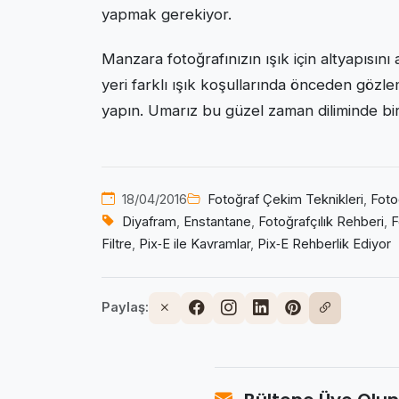
yapmak gerekiyor.
Manzara fotoğrafınızın ışık için altyapısı
yeri farklı ışık koşullarında önceden gözl
yapın. Umarız bu güzel zaman diliminde birb
18/04/2016
Fotoğraf Çekim Teknikleri
,
Fotoğ
Diyafram
,
Enstantane
,
Fotoğrafçılık Rehberi
,
F
Filtre
,
Pix‑E ile Kavramlar
,
Pix‑E Rehberlik Ediyor
Paylaş: