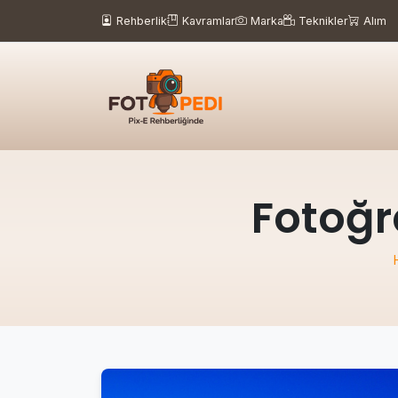
Rehberlik
Kavramlar
Marka
Teknikler
Alım
Fotoğr