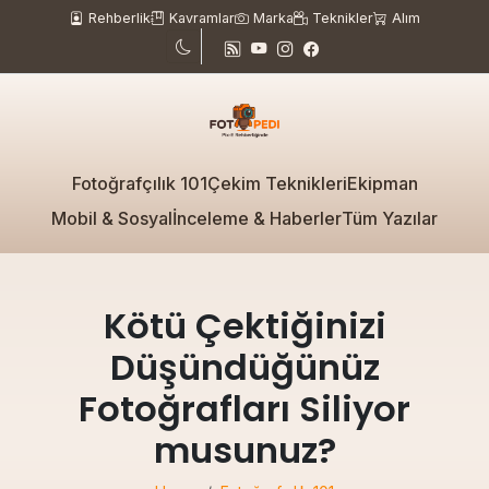
Rehberlik
Kavramlar
Marka
Teknikler
Alım
Fotoğrafçılık 101
Çekim Teknikleri
Ekipman
Mobil & Sosyal
İnceleme & Haberler
Tüm Yazılar
Kötü Çektiğinizi
Düşündüğünüz
Fotoğrafları Siliyor
musunuz?