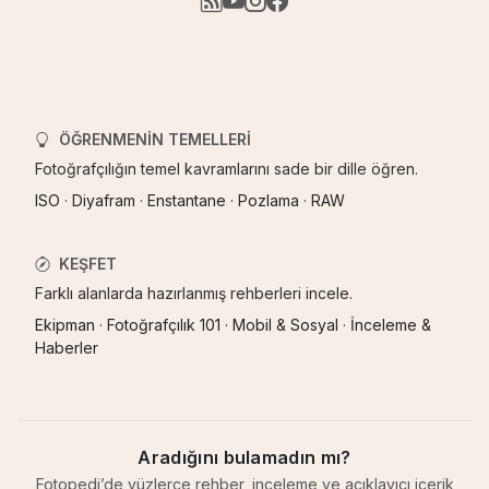
ÖĞRENMENIN TEMELLERI
Fotoğrafçılığın temel kavramlarını sade bir dille öğren.
ISO
·
Diyafram
·
Enstantane
·
Pozlama
·
RAW
KEŞFET
Farklı alanlarda hazırlanmış rehberleri incele.
Ekipman
·
Fotoğrafçılık 101
·
Mobil & Sosyal
·
İnceleme &
Haberler
Aradığını bulamadın mı?
Fotopedi’de yüzlerce rehber, inceleme ve açıklayıcı içerik