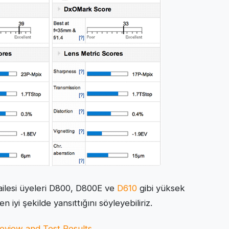
ailesi üyeleri D800, D800E ve
D610
gibi yüksek
 iyi şekilde yansıttığını söyleyebiliriz.
eview and Test Results