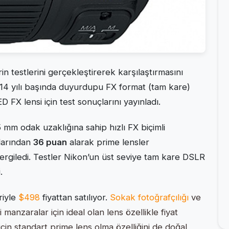
rin testlerini gerçekleştirerek karşılaştırmasını
4 yılı başında duyurdupu FX format (tam kare)
X lensi için test sonuçlarını yayınladı.
5 mm odak uzaklığına sahip hızlı FX biçimli
larından
36 puan
alarak prime lensler
rgiledi. Testler Nikon’un üst seviye tam kare DSLR
.
riyle
$498
fiyattan satılıyor.
S
okak fotoğrafçılığı
ve
manzaralar için ideal olan lens özellikle fiyat
in standart prime lens olma özelliğini de doğal