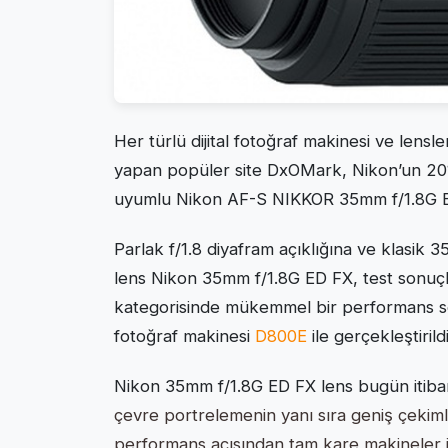
Her türlü dijital fotoğraf makinesi ve lensle
yapan popüler site DxOMark, Nikon’un 201
uyumlu Nikon AF-S NIKKOR 35mm f/1.8G ED F
Parlak f/1.8 diyafram açıklığına ve klasik 3
lens Nikon 35mm f/1.8G ED FX, test sonuç
kategorisinde mükemmel bir performans se
fotoğraf makinesi
D800E
ile gerçekleştirildi
Nikon 35mm f/1.8G ED FX lens bugün itiba
çevre portrelemenin yanı sıra geniş çekimli 
performans açısından tam kare makineler iç