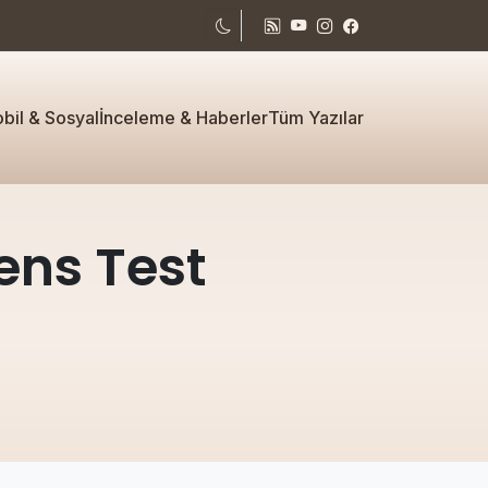
bil & Sosyal
İnceleme & Haberler
Tüm Yazılar
ens Test