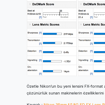
Özetle Nikon’un bu yeni lensini FX-format 
çözünürlük sunan makinelerin özelliklerini en
Kaynak :
Nikon 35mm f/1.8G ED FX Lens R