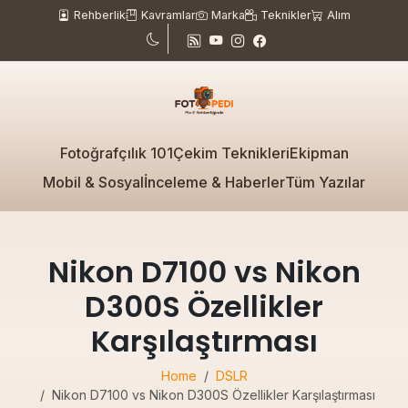
Rehberlik
Kavramlar
Marka
Teknikler
Alım
Fotoğrafçılık 101
Çekim Teknikleri
Ekipman
Mobil & Sosyal
İnceleme & Haberler
Tüm Yazılar
Nikon D7100 vs Nikon
D300S Özellikler
Karşılaştırması
Home
DSLR
Nikon D7100 vs Nikon D300S Özellikler Karşılaştırması