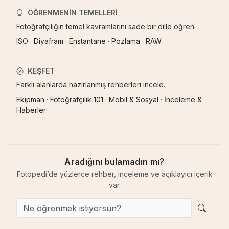
ÖĞRENMENIN TEMELLERI
Fotoğrafçılığın temel kavramlarını sade bir dille öğren.
ISO
·
Diyafram
·
Enstantane
·
Pozlama
·
RAW
KEŞFET
Farklı alanlarda hazırlanmış rehberleri incele.
Ekipman
·
Fotoğrafçılık 101
·
Mobil & Sosyal
·
İnceleme &
Haberler
Aradığını bulamadın mı?
Fotopedi’de yüzlerce rehber, inceleme ve açıklayıcı içerik
var.