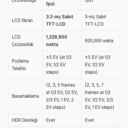
Çözünürlüğü
fps)
fps)
3.2-inç Sabit
3-inç Sabit
LCD Ekran
TFT-LCD
TFT-LCD
LCD
1,228,800
920,000 nokta
Çözünürlük
nokta
±5 EV (at 1/3
±5 EV (at 1/3
Pozlama
EV, 1/2 EV
EV, 1/2 EV
Telafisi
steps)
steps)
(2, 3, 5 frames
(2, 3, 5, 7
at 1/3 EV, 1/2 EV,
frames at 1/3
Basamaklama
2/3 EV, 1 EV, 2
EV, 1/2 EV, 2/3
EV steps)
EV, 1 EV steps)
HDR Desteği
Evet
Evet