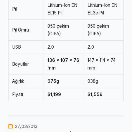
Lithium-Ion EN-
Lithium-Ion EN-
Pil
EL15 Pil
EL3e Pil
950 çekim
950 çekim
Pil Ömrü
(CIPA)
(CIPA)
USB
2.0
2.0
136 x 107 x 76
147 x 114 x 74
Boyutlar
mm
mm
Ağırlık
675g
938g
Fiyatı
$1,199
$1,559
27/03/2013