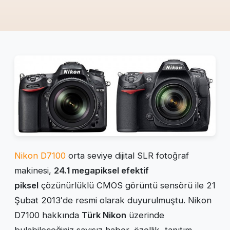
Nikon D7100
orta seviye dijital SLR fotoğraf
makinesi,
24.1 megapiksel efektif
piksel
çözünürlüklü CMOS görüntü sensörü ile 21
Şubat 2013′de resmi olarak duyurulmuştu. Nikon
D7100 hakkında
Türk Nikon
üzerinde
bulabileceğiniz sayısız haber, özellik, tanıtım,