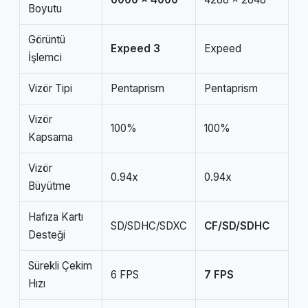
Boyutu
Görüntü
Expeed 3
Expeed
İşlemci
Vizör Tipi
Pentaprism
Pentaprism
Vizör
100%
100%
Kapsama
Vizör
0.94x
0.94x
Büyütme
Hafıza Kartı
SD/SDHC/SDXC
CF/SD/SDHC
Desteği
Sürekli Çekim
6 FPS
7 FPS
Hızı