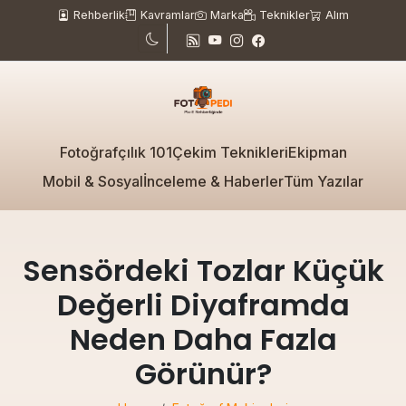
Rehberlik
Kavramlar
Marka
Teknikler
Alım
Fotoğrafçılık 101
Çekim Teknikleri
Ekipman
Mobil & Sosyal
İnceleme & Haberler
Tüm Yazılar
Sensördeki Tozlar Küçük
Değerli Diyaframda
Neden Daha Fazla
Görünür?