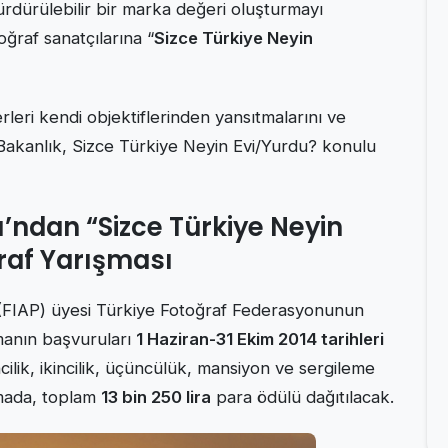
ürdürülebilir bir marka değeri oluşturmayı
ğraf sanatçılarına “
Sizce Türkiye Neyin
rleri kendi objektiflerinden yansıtmalarını ve
n Bakanlık, Sizce Türkiye Neyin Evi/Yurdu? konulu
ı’ndan “Sizce Türkiye Neyin
raf Yarışması
 (FIAP) üyesi Türkiye Fotoğraf Federasyonunun
şmanın başvuruları
1 Haziran-31 Ekim 2014 tarihleri
cilik, ikincilik, üçüncülük, mansiyon ve sergileme
şmada, toplam
13 bin 250 lira
para ödülü dağıtılacak.