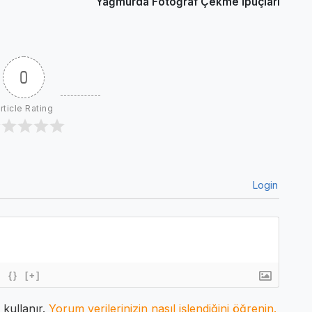
Yağmurda Fotoğraf Çekme İpuçları
0
rticle Rating
Login
{}
[+]
 kullanır.
Yorum verilerinizin nasıl işlendiğini öğrenin.