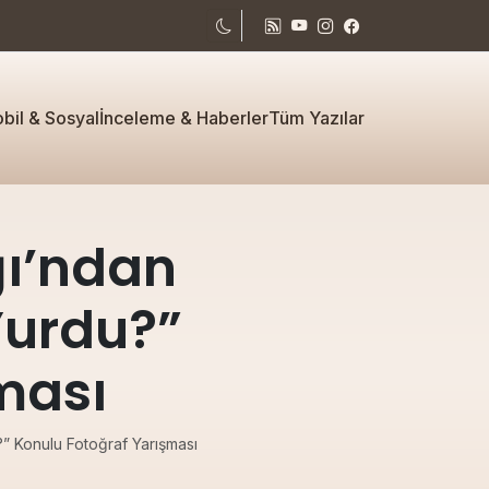
bil & Sosyal
İnceleme & Haberler
Tüm Yazılar
ğı’ndan
Yurdu?”
ması
?” Konulu Fotoğraf Yarışması