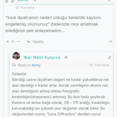
11 yıl önce
“kısık diyaframın neden olduğu keskinlik kaybını
engellemiş olursunuz” ifadenizle neyi anlatmak
istediğinizi pek anlayamadım…
0
Yanıtla
Ilker Metin Kurşova
Reply to
behiç
11 yıl önce
Selamlar.
Bilindiği üzere diyafram değeri ne kadar yükseltilirse net
alan derinliği o kadar artar. Ancak sanıldığının aksine net
alan derinliğinin artmış olması fotoğrafın
keskinliğini(sharpness) artırmaz. Bu ikisi farklı şeylerdir.
Kamera ve lense bağlı olarak, f/8 – f/11 aralığı, keskinliğin
korunabildiği en yüksek sınır değerler olarak bilinir. Bu
değerlerden sonra, “Lens Diffraction” denilen sorun