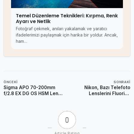
Temel Düzenleme Teknikleri: Kırpma, Renk
Ayarı ve Netlik
Fotoğraf çekmek, anıları yakalamak ve yaratıcı
ifadelerimizi paylaşmak için harika bir yoldur. Ancak,
ham…
ÖNCEKI
SONRAKI
Sigma APO 70-200mm
Nikon, Bazı Telefoto
f/2.8 EX DG OS HSM Lens
Lenslerini Fluorine
Özellikleri, Fiyatı
Kaplama ile Yenileyecek
0
Article Rating