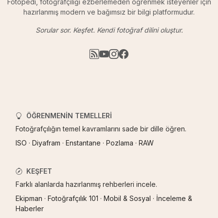
Fotopedi, fotoğrafçılığı ezberlemeden öğrenmek isteyenler için
hazırlanmış modern ve bağımsız bir bilgi platformudur.
Sorular sor. Keşfet. Kendi fotoğraf dilini oluştur.
ÖĞRENMENIN TEMELLERI
Fotoğrafçılığın temel kavramlarını sade bir dille öğren.
ISO
·
Diyafram
·
Enstantane
·
Pozlama
·
RAW
KEŞFET
Farklı alanlarda hazırlanmış rehberleri incele.
Ekipman
·
Fotoğrafçılık 101
·
Mobil & Sosyal
·
İnceleme &
Haberler