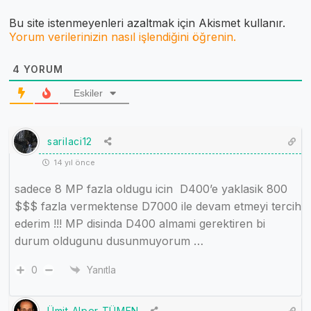
Bu site istenmeyenleri azaltmak için Akismet kullanır.
Yorum verilerinizin nasıl işlendiğini öğrenin.
4
YORUM
Eskiler
sarilaci12
14 yıl önce
sadece 8 MP fazla oldugu icin D400’e yaklasik 800
$$$ fazla vermektense D7000 ile devam etmeyi tercih
ederim !!! MP disinda D400 almami gerektiren bi
durum oldugunu dusunmuyorum …
0
Yanıtla
Ümit Alper TÜMEN