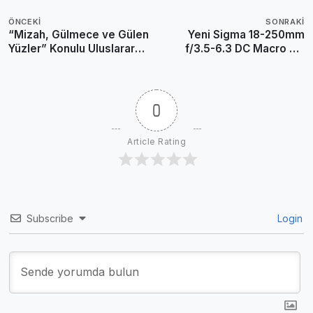
ÖNCEKI
SONRAKI
“Mizah, Gülmece ve Gülen
Yeni Sigma 18-250mm
Yüzler” Konulu Uluslararası
f/3.5-6.3 DC Macro OS
Fotoğraf Yarışması
HSM Temmuz’da Satışta
Sonuçlandı
0
Article Rating
Subscribe
Login