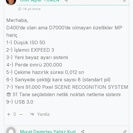
14 yıl önce
Merhaba,
D400’de olan ama D7000’de olmayan özellikler MP
hariç
1-) Düşük ISO 50
2-) İşlemci EXPEED 3
3-) Yeni beyaz ayarı sistemi
4-) Perde ömrü 200.000
5-) Çekime hazırlık süresi 0,012 sn
6-) Saniyede çektiği kare sayısı 8 (standart pil)
7-) Yeni 91.000 Pixel SCENE RECOGNITION SYSTEM
😎 51 Tane seçilebilen netlik noktalı netleme sistemi
9-) USB 3.0
0
Yanıtla
Murat Demirtaş Yalniz Kurt