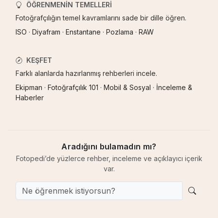
ÖĞRENMENIN TEMELLERI
Fotoğrafçılığın temel kavramlarını sade bir dille öğren.
ISO
·
Diyafram
·
Enstantane
·
Pozlama
·
RAW
KEŞFET
Farklı alanlarda hazırlanmış rehberleri incele.
Ekipman
·
Fotoğrafçılık 101
·
Mobil & Sosyal
·
İnceleme &
Haberler
Aradığını bulamadın mı?
Fotopedi’de yüzlerce rehber, inceleme ve açıklayıcı içerik
var.