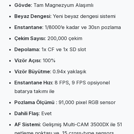
Gövde
: Tam Magnezyum Alaşımlı
Beyaz Dengesi
: Yeni beyaz dengesi sistemi
Enstantane
: 1/8000’e kadar ve 30sn pozlama
Çekim Sayısı
: 200,000 çekim
Depolama
: 1x CF ve 1x SD slot
Vizör Açısı
: 100%
Vizör Büyütme
: 0.94x yaklaşık
Enstantane Hızı
: 8 FPS, 9 FPS opsiyonel
batarya takımı ile
Pozlama Ölçümü
: 91,000 pixel RGB sensor
Dahili Flaş
: Evet
AF Sistemi
: Gelişmiş Multi-CAM 3500DX ile 51
netleme noktası ve 15 cross-type sensors