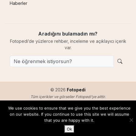
Haberler
Aradığını bulamadın mı?
Fotopedi’de yüzlerce rehber, inceleme ve açıklayıcı içerik
var.
© 2026
Fotopedi
Tüm içerikler ve görseller Fotopedi’ye aittir.
Pix-E™ by Fotopedi özgün bir dijital karakterdir.
We use cookies to ensure that we give you the best experience
Hakkımızda
Telif & Kullanım
Gizlilik
İletişim
on our website. If you continue to use this site we will assume
that you are happy with it.
Ok