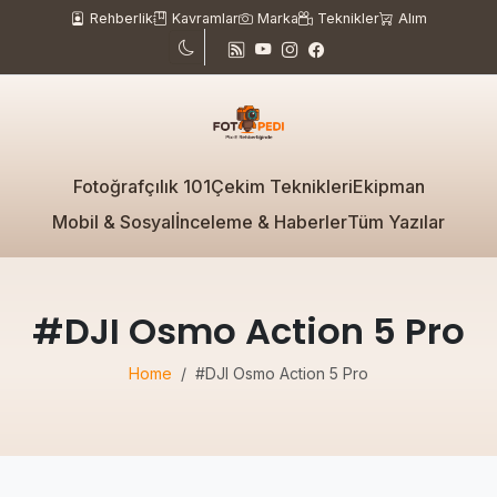
Rehberlik
Kavramlar
Marka
Teknikler
Alım
Fotoğrafçılık 101
Çekim Teknikleri
Ekipman
Mobil & Sosyal
İnceleme & Haberler
Tüm Yazılar
#DJI Osmo Action 5 Pro
Home
#DJI Osmo Action 5 Pro