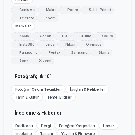
Geniş Açı
Makro
Portre
Sabit (Prime)
Telefoto
Zoom
Markalar
Apple
Canon
DJI
Fujifilm
GoPro
Insta360
Leica
Nikon
Olympus
Panasonic
Pentax
Samsung
Sigma
Sony
Xiaomi
Fotoğrafçılık 101
Fotoğraf Çekim Teknikleri
İpuçları & Rehberler
Tarih & Kültür
Temel Bilgiler
İnceleme & Haberler
Dedikodu
Dergi
Fotoğraf Yarışmaları
Haber
İnceleme
Tanıtım
Yazılım & Firmware