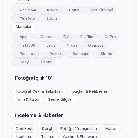
Geniş Açı
Makro
Portre
Sabit (Prime)
Telefoto
Zoom
Markalar
Apple
Canon
DJI
Fujifilm
GoPro
Insta360
Leica
Nikon
Olympus
Panasonic
Pentax
Samsung
Sigma
Sony
Xiaomi
Fotoğrafçılık 101
Fotoğraf Çekim Teknikleri
İpuçları & Rehberler
Tarih & Kültür
Temel Bilgiler
İnceleme & Haberler
Dedikodu
Dergi
Fotoğraf Yarışmaları
Haber
İnceleme
Tanıtım
Yazılım & Firmware