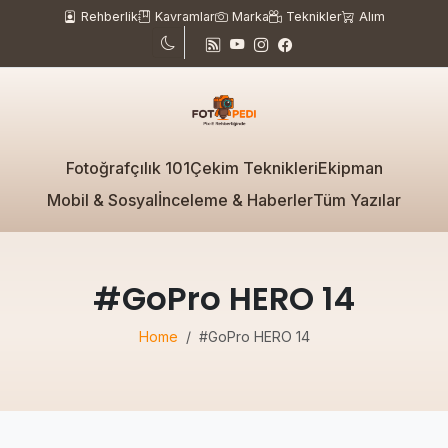
Rehberlik
Kavramlar
Marka
Teknikler
Alım
Fotoğrafçılık 101
Çekim Teknikleri
Ekipman
Mobil & Sosyal
İnceleme & Haberler
Tüm Yazılar
#GoPro HERO 14
Home
#GoPro HERO 14