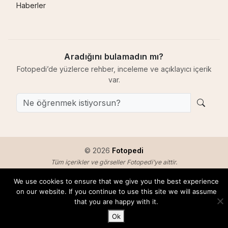
Haberler
Aradığını bulamadın mı?
Fotopedi’de yüzlerce rehber, inceleme ve açıklayıcı içerik
var.
© 2026
Fotopedi
Tüm içerikler ve görseller Fotopedi’ye aittir.
Pix-E™ by Fotopedi özgün bir dijital karakterdir.
We use cookies to ensure that we give you the best experience
Hakkımızda
Telif & Kullanım
Gizlilik
İletişim
on our website. If you continue to use this site we will assume
that you are happy with it.
Ok