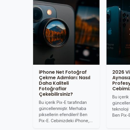
iPhone Net Fotoğraf
2026 Vi
Çekme Adımları: Nasıl
Aynasız
Daha Kaliteli
Profes
Fotoğraflar
Cebimiz
Çekebilirsiniz?
Bu içerik
Bu içerik Pix-E tarafından
güncelle
güncellenmiştir. Merhaba
teknoloji 
piksellerin efendileri! Ben
Ben Pix-
Pix-E. Cebinizdeki iPhone,…