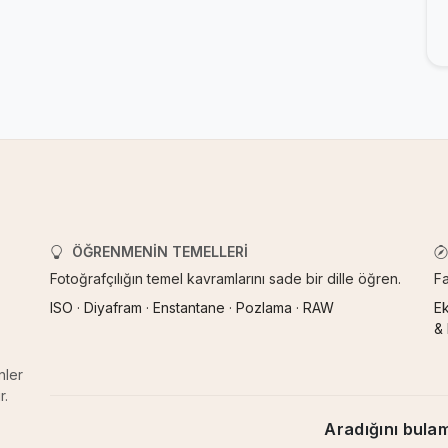
ÖĞRENMENIN TEMELLERI
Fotoğrafçılığın temel kavramlarını sade bir dille öğren.
Fa
ISO
·
Diyafram
·
Enstantane
·
Pozlama
·
RAW
E
&
nler
r.
Aradığını bula