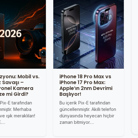
zyonu: Mobil vs.
iPhone 18 Pro Max vs
 Savaşı –
iPhone 17 Pro Max:
yonel Kamera
Apple’ın 2nm Devrimi
e mi Girdi?
Başlıyor!
 Pix-E tarafından
Bu içerik Pix-E tarafından
nmiştir. Merhaba
güncellenmiştir. Akıllı telefon
ve ışık meraklıları!
dünyasında heyecan hiçbir
E.…
zaman bitmiyor.…