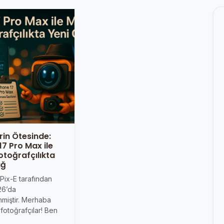
erin Ötesinde:
17 Pro Max ile
otoğrafçılıkta
ağ
 Pix-E tarafından
26’da
nmiştir. Merhaba
fotoğrafçılar! Ben