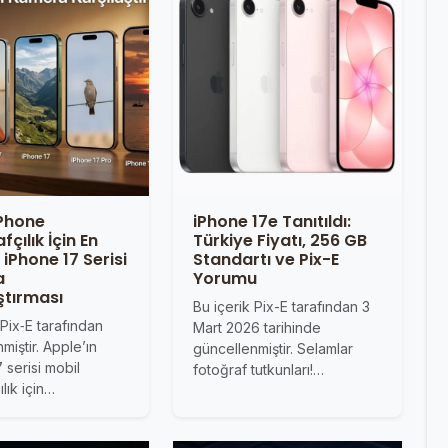
iPhone
iPhone 17e Tanıtıldı:
çılık İçin En
Türkiye Fiyatı, 256 GB
iPhone 17 Serisi
Standartı ve Pix-E
a
Yorumu
ştırması
Bu içerik Pix-E tarafından 3
 Pix‑E tarafından
Mart 2026 tarihinde
miştir. Apple’ın
güncellenmiştir. Selamlar
 serisi mobil
fotoğraf tutkunları!…
ılık için…