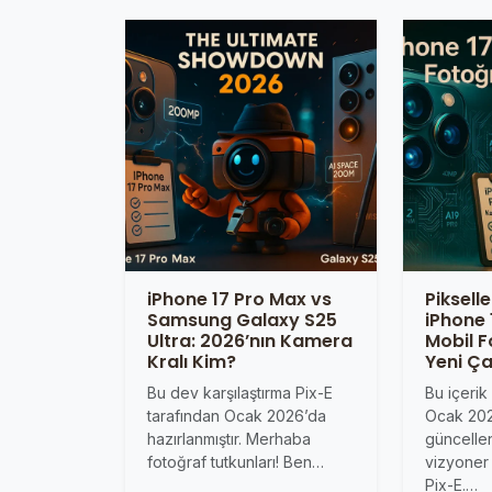
iPhone 17 Pro Max vs
Piksell
Samsung Galaxy S25
iPhone 
Ultra: 2026’nın Kamera
Mobil F
Kralı Kim?
Yeni Ç
Bu dev karşılaştırma Pix-E
Bu içerik
tarafından Ocak 2026’da
Ocak 20
hazırlanmıştır. Merhaba
güncelle
fotoğraf tutkunları! Ben…
vizyoner 
Pix-E.…