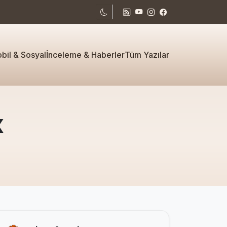
bil & Sosyal
İnceleme & Haberler
Tüm Yazılar
x