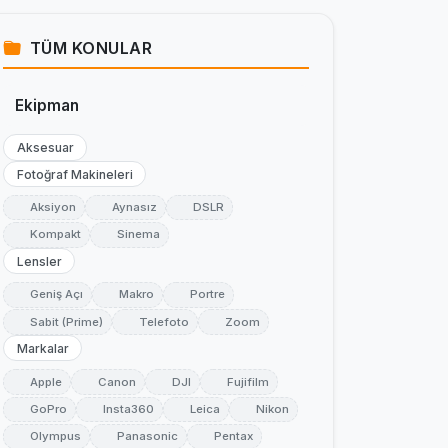
TÜM KONULAR
Ekipman
Aksesuar
Fotoğraf Makineleri
Aksiyon
Aynasız
DSLR
Kompakt
Sinema
Lensler
Geniş Açı
Makro
Portre
Sabit (Prime)
Telefoto
Zoom
Markalar
Apple
Canon
DJI
Fujifilm
GoPro
Insta360
Leica
Nikon
Olympus
Panasonic
Pentax