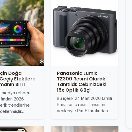
İçin Doğa
Panasonic Lumix
Geçiş Efektleri:
TZ300 Resmi Olarak
lmanın Sırrı
Tanıtıldı: Cebinizdeki
15x Optik Güç!
l medya rehberi,
Bu içerik 24 Mart 2026 tarihli
rafından 2026
Panasonic resmi lansman
erik trendlerine
verileriyle Pix-E tarafından…
ellenmiştir.…