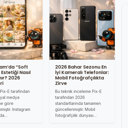
ram’da “Soft
2026 Bahar Sezonu En
 Estetiği Nasıl
İyi Kameralı Telefonlar:
nır? 2026
Mobil Fotoğrafçılıkta
ri
Zirve
 Pix-E tarafından
Bu teknik inceleme Pix-E
syal medya
tarafından 2026
ine göre
standartlarında tamamen
miştir. Instagram
güncellenmiştir. Mobil
nda…
fotoğrafçılık dünyası…