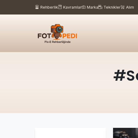
Rehberlik
Kavramlar
Marka
Teknikler
Alım
#So