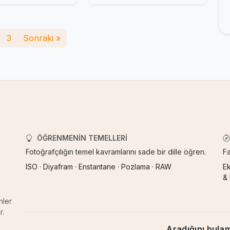
3
Sonraki »
ÖĞRENMENIN TEMELLERI
Fotoğrafçılığın temel kavramlarını sade bir dille öğren.
Fa
ISO
·
Diyafram
·
Enstantane
·
Pozlama
·
RAW
E
&
nler
r.
Aradığını bula