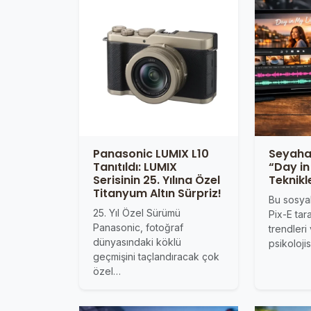
Panasonic LUMIX L10
Seyahat
Tanıtıldı: LUMIX
“Day in
Serisinin 25. Yılına Özel
Teknikl
Titanyum Altın Sürpriz!
Bu sosya
25. Yıl Özel Sürümü
Pix-E ta
Panasonic, fotoğraf
trendleri 
dünyasındaki köklü
psikoloji
geçmişini taçlandıracak çok
özel…