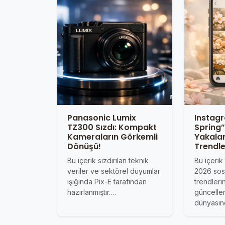
Panasonic Lumix
Instag
TZ300 Sızdı: Kompakt
Spring”
Kameraların Görkemli
Yakala
Dönüşü!
Trendle
Bu içerik sızdırılan teknik
Bu içerik
veriler ve sektörel duyumlar
2026 so
ışığında Pix-E tarafından
trendler
hazırlanmıştır.…
güncellen
dünyası