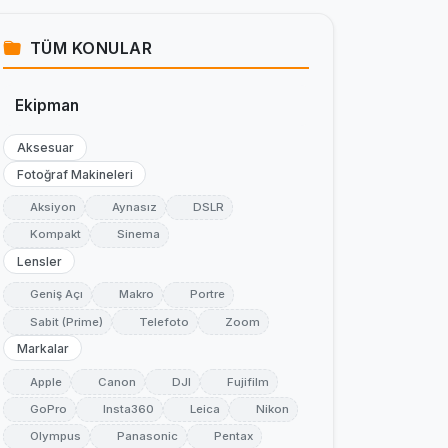
TÜM KONULAR
Ekipman
Aksesuar
Fotoğraf Makineleri
Aksiyon
Aynasız
DSLR
Kompakt
Sinema
Lensler
Geniş Açı
Makro
Portre
Sabit (Prime)
Telefoto
Zoom
Markalar
Apple
Canon
DJI
Fujifilm
GoPro
Insta360
Leica
Nikon
Olympus
Panasonic
Pentax