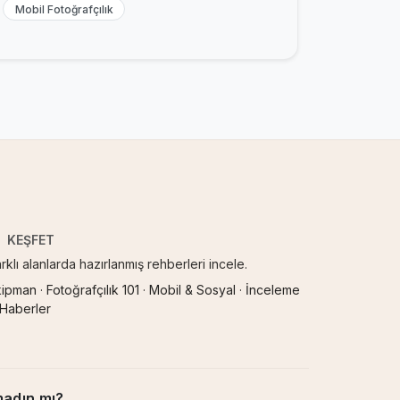
Mobil Fotoğrafçılık
KEŞFET
rklı alanlarda hazırlanmış rehberleri incele.
kipman
·
Fotoğrafçılık 101
·
Mobil & Sosyal
·
İnceleme
 Haberler
madın mı?