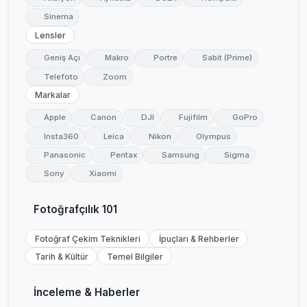
Sinema
Lensler
Geniş Açı
Makro
Portre
Sabit (Prime)
Telefoto
Zoom
Markalar
Apple
Canon
DJI
Fujifilm
GoPro
Insta360
Leica
Nikon
Olympus
Panasonic
Pentax
Samsung
Sigma
Sony
Xiaomi
Fotoğrafçılık 101
Fotoğraf Çekim Teknikleri
İpuçları & Rehberler
Tarih & Kültür
Temel Bilgiler
İnceleme & Haberler