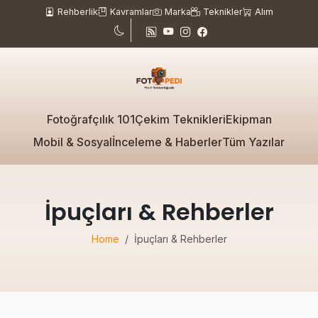
Rehberlik
Kavramlar
Marka
Teknikler
Alım
Fotoğrafçılık 101
Çekim Teknikleri
Ekipman
Mobil & Sosyal
İnceleme & Haberler
Tüm Yazılar
İpuçları & Rehberler
Home
İpuçları & Rehberler