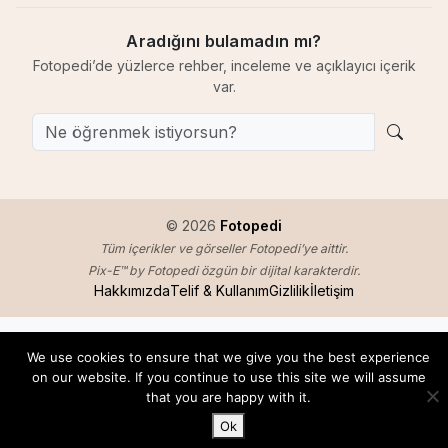
Aradığını bulamadın mı?
Fotopedi’de yüzlerce rehber, inceleme ve açıklayıcı içerik
var.
© 2026
Fotopedi
Tüm içerikler ve görseller Fotopedi’ye aittir.
Pix-E™ by Fotopedi özgün bir dijital karakterdir.
Hakkımızda
Telif & Kullanım
Gizlilik
İletişim
We use cookies to ensure that we give you the best experience
on our website. If you continue to use this site we will assume
that you are happy with it.
Ok