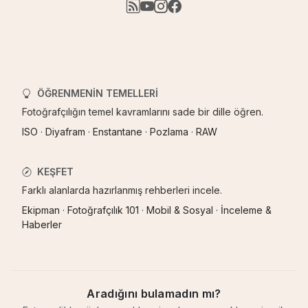
ÖĞRENMENIN TEMELLERI
Fotoğrafçılığın temel kavramlarını sade bir dille öğren.
ISO
·
Diyafram
·
Enstantane
·
Pozlama
·
RAW
KEŞFET
Farklı alanlarda hazırlanmış rehberleri incele.
Ekipman
·
Fotoğrafçılık 101
·
Mobil & Sosyal
·
İnceleme &
Haberler
Aradığını bulamadın mı?