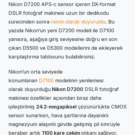
Nikon D7200 APS-c sensor içeren DX-format
DSLR fotoğraf makinesi uzun bir dedikodu
sürecinden sonra
resmi olarak duyuruldu
. Bu
yazıda Nikon’un yeni D7200 modeli ile D7100
yanısıra, aşağıya giriş seviyesine doğru en son
çıkan D5500 ve D5300 modellerini de ekleyerek
karşılaştırma tablosunu bulabilirsiniz.
Nikon’un orta seviyede
konumlanan
D7100
modelinin yenilemesi
olarak duyurduğu
Nikon D7200
DSLR fotoğraf
makinesi özellikler açısından biraz daha
iyileştirilmiş
24.2-megapiksel
çözünürlükte CMOS
sensor sunarken, hava şartlarına dayanıklı
magnezyum alaşımlı gövde gelişmiş pil ömrüyle
beraber artık
1100 kare çekim
imkanı sağlıyor.