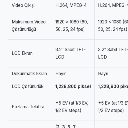
Video Çıkışı
H.264, MPEG-4
H.264, MPEG-
Maksimum Video
1920 x 1080 (60,
1920 x 1080 (6
Çözünürlüğü
50, 25, 24 fps)
50, 25, 24 fps)
3.2″ Sabit TFT-
3.2″ Sabit TFT
LCD Ekran
LCD
LCD
Dokunmatik Ekran
Hayır
Hayır
LCD Çözünürlük
1,228,800 piksel
1,228,800 pik
±5 EV (at 1/3 EV,
±5 EV (at 1/3 E
Pozlama Telafisi
1/2 EV steps)
1/2 EV steps)
(2, 3, 5, 7