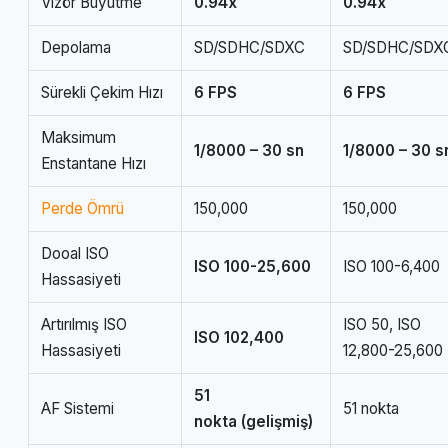
Vizör Büyütme
0.94x
0.94x
Depolama
SD/SDHC/SDXC
SD/SDHC/SDX
Sürekli Çekim Hızı
6 FPS
6 FPS
Maksimum
1/8000 – 30 sn
1/8000 – 30 s
Enstantane Hızı
Perde Ömrü
150,000
150,000
Dooal ISO
ISO 100-25,600
ISO 100-6,400
Hassasiyeti
Artırılmış ISO
ISO 50, ISO
ISO 102,400
Hassasiyeti
12,800-25,600
51
AF Sistemi
51 nokta
nokta (gelişmiş)