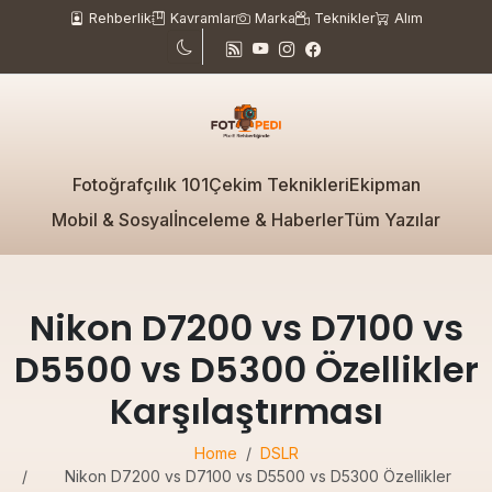
Rehberlik
Kavramlar
Marka
Teknikler
Alım
Fotoğrafçılık 101
Çekim Teknikleri
Ekipman
Mobil & Sosyal
İnceleme & Haberler
Tüm Yazılar
Nikon D7200 vs D7100 vs
D5500 vs D5300 Özellikler
Karşılaştırması
Home
DSLR
Nikon D7200 vs D7100 vs D5500 vs D5300 Özellikler