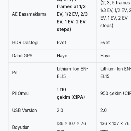
(2, 3, 5 frames
frames at 1/3
1/3 EV, 1/2 EV, 
AE Basamaklama
EV, 1/2 EV, 2/3
EV, 1 EV, 2 EV
EV, 1 EV, 2 EV
steps)
steps)
HDR Desteği
Evet
Evet
Dahili GPS
Hayır
Hayır
Lithium-Ion EN-
Lithium-Ion EN
Pil
EL15
EL15
1,110
Pil Ömrü
950 çekim (CI
çekim (CIPA)
USB Version
2.0
2.0
136 x 107 x 76
136 x 107 x 76
Boyutlar