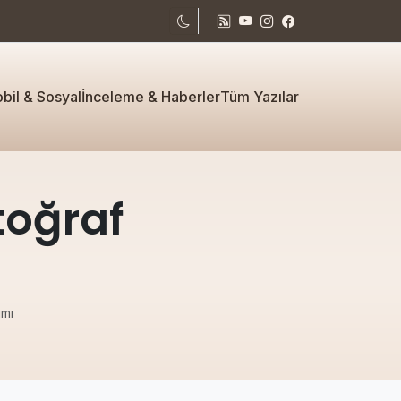
bil & Sosyal
İnceleme & Haberler
Tüm Yazılar
toğraf
ımı