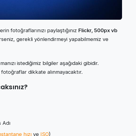
rin fotoğraflarınızı paylaştığınız
Flickr, 500px vb
irseniz, gerekli yönlendirmeyi yapabilmemiz ve
nızı istediğimiz bilgiler aşağıdaki gibidir.
 fotoğraflar dikkate alınmayacaktır.
caksınız?
s Adı
stantane hızı
ve
ISO
)