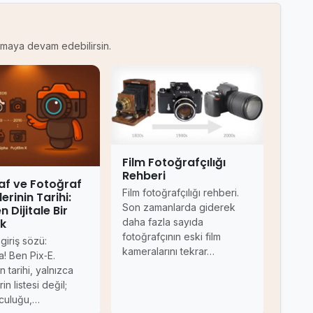
kumaya devam edebilirsin.
Film Fotoğrafçılığı
Rehberi
af ve Fotoğraf
Film fotoğrafçılığı rehberi.
erinin Tarihi:
Son zamanlarda giderek
n Dijitale Bir
uk
daha fazla sayıda
fotoğrafçının eski film
 giriş sözü:
kameralarını tekrar…
! Ben Pix‑E.
n tarihi, yalnızca
in listesi değil;
lculuğu,…