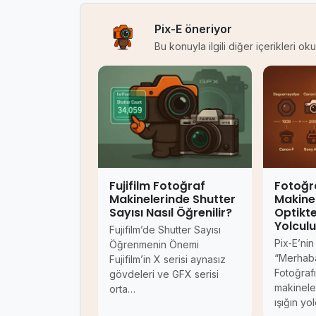
Pix-E öneriyor
Bu konuyla ilgili diğer içerikleri o
Fujifilm Fotoğraf
Fotoğr
Makinelerinde Shutter
Makinel
Sayısı Nasıl Öğrenilir?
Optikte
Yolcul
Fujifilm’de Shutter Sayısı
Pix‑E’nin
Öğrenmenin Önemi
“Merhaba
Fujifilm’in X serisi aynasız
Fotoğrafı
gövdeleri ve GFX serisi
makineler
orta…
ışığın yo