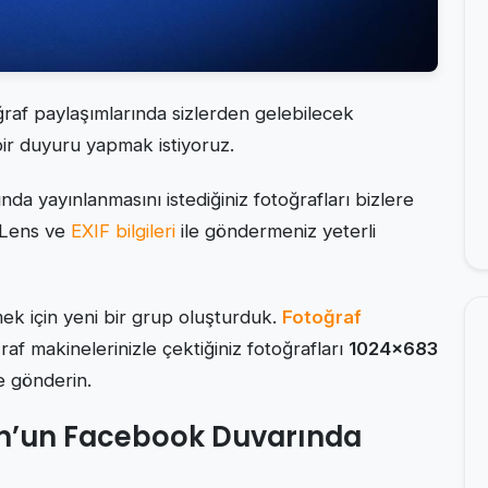
af paylaşımlarında sizlerden gelebilecek
 bir duyuru yapmak istiyoruz.
a yayınlanmasını istediğiniz fotoğrafları bizlere
 Lens ve
EXIF bilgileri
ile göndermeniz yeterli
ek için yeni bir grup oluşturduk.
Fotoğraf
af makinelerinizle çektiğiniz fotoğrafları
1024×683
e gönderin.
kon’un Facebook Duvarında