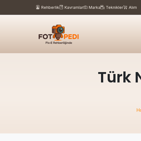
Rehberlik
Kavramlar
Marka
Teknikler
Alım
Türk 
H