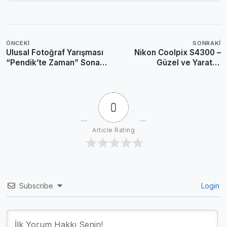
ÖNCEKI
SONRAKI
Ulusal Fotoğraf Yarışması
Nikon Coolpix S4300 –
“Pendik’te Zaman” Sona
Güzel ve Yaratıcı
Erdi
Fotoğraflar
Parmaklarınızın Ucunda
0
Article Rating
Subscribe
Login