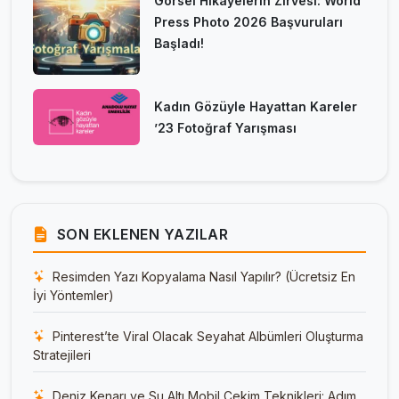
Görsel Hikâyelerin Zirvesi: World
Press Photo 2026 Başvuruları
Başladı!
Kadın Gözüyle Hayattan Kareler
’23 Fotoğraf Yarışması
SON EKLENEN YAZILAR
Resimden Yazı Kopyalama Nasıl Yapılır? (Ücretsiz En
İyi Yöntemler)
Pinterest’te Viral Olacak Seyahat Albümleri Oluşturma
Stratejileri
Deniz Kenarı ve Su Altı Mobil Çekim Teknikleri: Adım