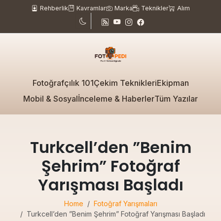
Rehberlik
Kavramlar
Marka
Teknikler
Alım
Fotoğrafçılık 101
Çekim Teknikleri
Ekipman
Mobil & Sosyal
İnceleme & Haberler
Tüm Yazılar
Turkcell’den ”Benim
Şehrim” Fotoğraf
Yarışması Başladı
Home
Fotoğraf Yarışmaları
Turkcell’den ”Benim Şehrim” Fotoğraf Yarışması Başladı