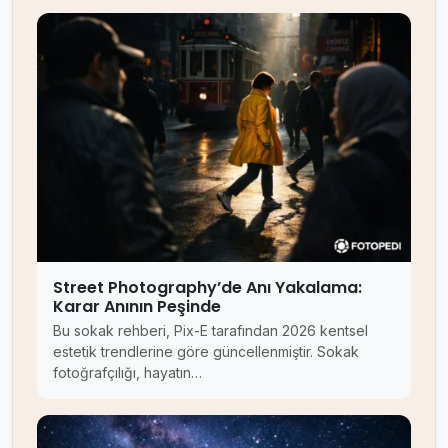
Street Photography’de Anı Yakalama:
Karar Anının Peşinde
Bu sokak rehberi, Pix-E tarafından 2026 kentsel
estetik trendlerine göre güncellenmiştir. Sokak
fotoğrafçılığı, hayatın…