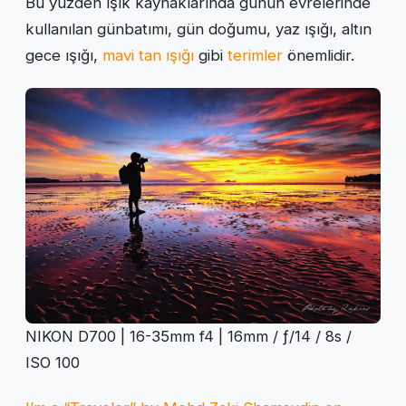
Bu yüzden ışık kaynaklarında günün evrelerinde
kullanılan günbatımı, gün doğumu, yaz ışığı, altın
gece ışığı,
mavi tan ışığı
gibi
terimler
önemlidir.
NIKON D700 | 16-35mm f4 | 16mm / ƒ/14 / 8s /
ISO 100