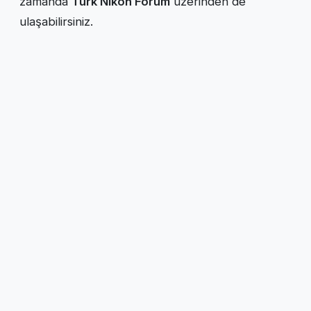
zamanda
Türk Nikon Forum
üzerinden de
ulaşabilirsiniz.