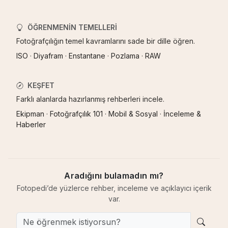
ÖĞRENMENIN TEMELLERI
Fotoğrafçılığın temel kavramlarını sade bir dille öğren.
ISO
·
Diyafram
·
Enstantane
·
Pozlama
·
RAW
KEŞFET
Farklı alanlarda hazırlanmış rehberleri incele.
Ekipman
·
Fotoğrafçılık 101
·
Mobil & Sosyal
·
İnceleme &
Haberler
Aradığını bulamadın mı?
Fotopedi’de yüzlerce rehber, inceleme ve açıklayıcı içerik
var.