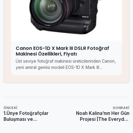
Canon EOS-1D X Mark III DSLR Fotoğraf
Makinesi Özellikleri, Fiyatı
Üst seviye fotoğraf makinesi üreticilerinden Canon,
yeni amiral gemisi modeli EOS-1D X Mark III…
ÖNCEKI
SONRAKI
1.Ünye Fotoğrafçılar
Noah Kalina’nın Her Gün
Buluşması ve
Projesi [The Everyday
Fotomaratonu Sonuçlandı
Project]