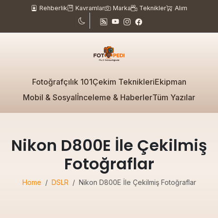
Rehberlik
Kavramlar
Marka
Teknikler
Alım
Fotoğrafçılık 101
Çekim Teknikleri
Ekipman
Mobil & Sosyal
İnceleme & Haberler
Tüm Yazılar
Nikon D800E İle Çekilmiş
Fotoğraflar
Home
DSLR
Nikon D800E İle Çekilmiş Fotoğraflar