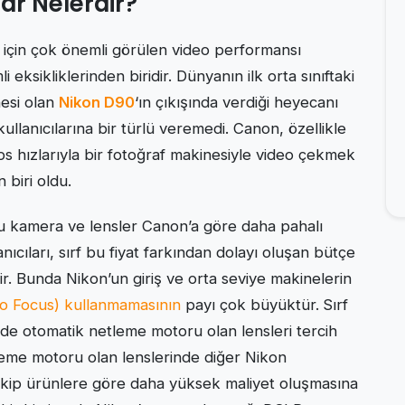
ar Nelerdir?
eri için çok önemli görülen video performansı
eksikliklerinden biridir. Dünyanın ilk orta sınıftaki
esi olan
Nikon D90
‘ın çıkışında verdiği heyecanı
ullanıcılarına bir türlü veremedi. Canon, özellikle
 hızlarıyla bir fotoğraf makinesiyle video çekmek
n biri oldu.
u kamera ve lensler Canon’a göre daha pahalı
anıcıları, sırf bu fiyat farkından dolayı oluşan bütçe
ir. Bunda Nikon’un giriş ve orta seviye makinelerin
o Focus) kullanmamasının
payı çok büyüktür.
Sırf
de otomatik netleme motoru olan lensleri tercih
eme motoru olan lenslerinde diğer Nikon
akip ürünlere göre daha yüksek maliyet oluşmasına