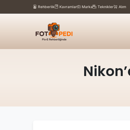
Rehberlik
Kavramlar
Marka
Teknikler
Alım
Nikon’a