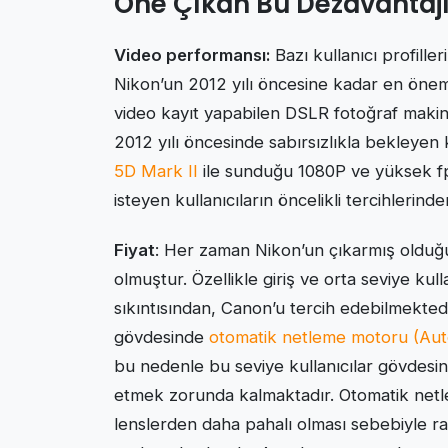
Öne Çıkan Bu Dezavantajl
Video performansı:
Bazı kullanıcı profill
Nikon’un 2012 yılı öncesine kadar en önemli 
video kayıt yapabilen DSLR fotoğraf makin
2012 yılı öncesinde sabırsızlıkla bekleyen k
5D Mark II
ile sunduğu 1080P ve yüksek fps
isteyen kullanıcıların öncelikli tercihlerinde
Fiyat
: Her zaman Nikon’un çıkarmış olduğ
olmuştur. Özellikle giriş ve orta seviye kull
sıkıntısından, Canon’u tercih edebilmekted
gövdesinde
otomatik netleme motoru (Aut
bu nedenle bu seviye kullanıcılar gövdesin
etmek zorunda kalmaktadır. Otomatik netl
lenslerden daha pahalı olması sebebiyle r