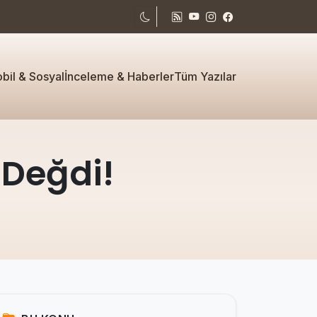
bil & Sosyal
İnceleme & Haberler
Tüm Yazılar
l Değdi!