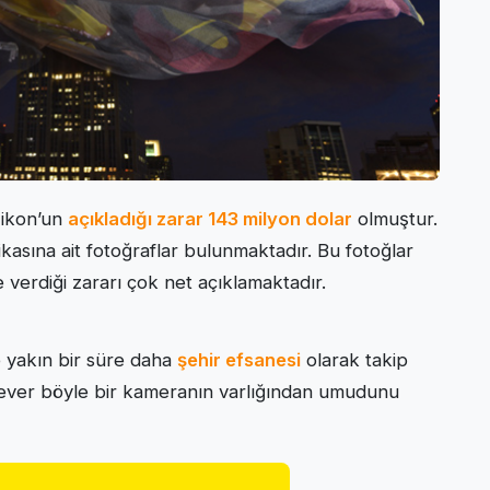
Nikon’un
açıkladığı zarar 143 milyon dolar
olmuştur.
asına ait fotoğraflar bulunmaktadır. Bu fotoğlar
verdiği zararı çok net açıklamaktadır.
 yakın bir süre daha
şehir efsanesi
olarak takip
ever böyle bir kameranın varlığından umudunu